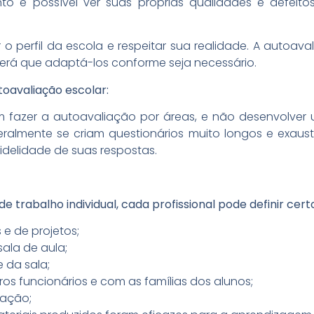
 é possível ver suas próprias qualidades e defeitos
 o perfil da escola e respeitar sua realidade. A autoav
erá que adaptá-los conforme seja necessário.
toavaliação escolar:
fazer a autoavaliação por áreas, e não desenvolver
eralmente se criam questionários muito longos e exaus
delidade de suas respostas.
e trabalho individual, cada profissional pode definir cer
e de projetos;
ala de aula;
 da sala;
os funcionários e com as famílias dos alunos;
ovação;