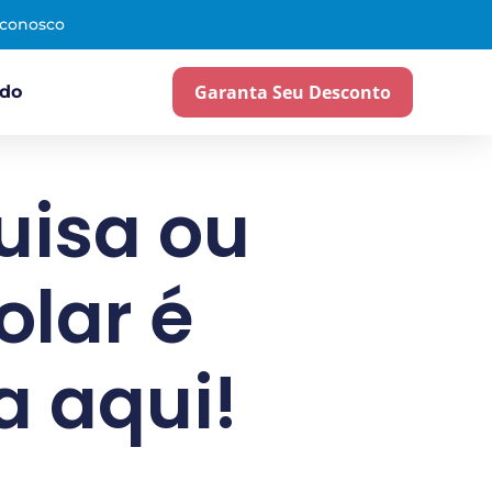
 conosco
Garanta Seu Desconto
ado
uisa ou
olar é
a aqui!