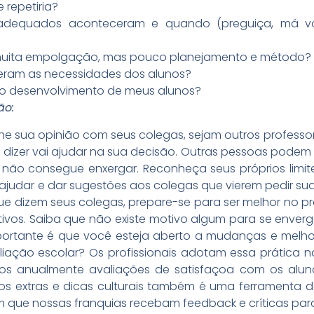
 repetiria?
adequados aconteceram e quando (preguiça, má von
uita empolgação, mas pouco planejamento e método?
izeram as necessidades dos alunos?
o desenvolvimento de meus alunos?
ão:
he sua opinião com seus colegas, sejam outros professor
a dizer vai ajudar na sua decisão. Outras pessoas pode
não consegue enxergar. Reconheça seus próprios limite
udar e dar sugestões aos colegas que vierem pedir sua 
e dizem seus colegas, prepare-se para ser melhor no pr
ivos. Saiba que não existe motivo algum para se enver
ortante é que você esteja aberto a mudanças e melho
iação escolar? Os profissionais adotam essa prática 
s anualmente avaliações de satisfaçoa com os aluno
cícios extras e dicas culturais também é uma ferrament
im que nossas franquias recebam feedback e críticas par