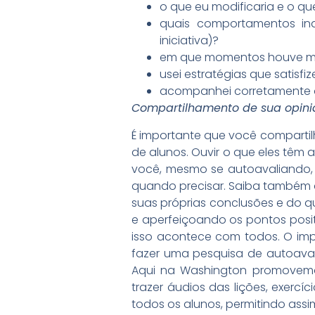
o que eu modificaria e o que
quais comportamentos in
iniciativa)?
em que momentos houve m
usei estratégias que satisf
acompanhei corretamente 
Compartilhamento de sua opini
É importante que você compartil
de alunos. Ouvir o que eles têm 
você, mesmo se autoavaliando, 
quando precisar. Saiba também aj
suas próprias conclusões e do qu
e aperfeiçoando os pontos posit
isso acontece com todos. O imp
fazer uma pesquisa de autoaval
Aqui na Washington promovemo
trazer áudios das lições, exer
todos os alunos, permitindo ass