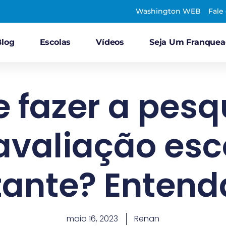
Washington WEB
Fale
Blog
Escolas
Vídeos
Seja Um Franque
e fazer a pesq
valiação esc
ante? Entend
maio 16, 2023
Renan