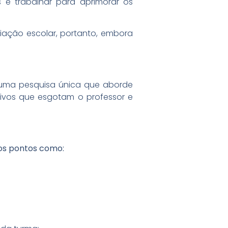
 e trabalhar para aprimorar os
aliação escolar, portanto, embora
 uma pesquisa única que aborde
tivos que esgotam o professor e
tos pontos como: