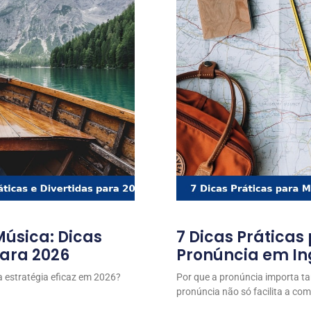
úsica: Dicas
7 Dicas Práticas
para 2026
Pronúncia em In
 estratégia eficaz em 2026?
Por que a pronúncia importa t
pronúncia não só facilita a c