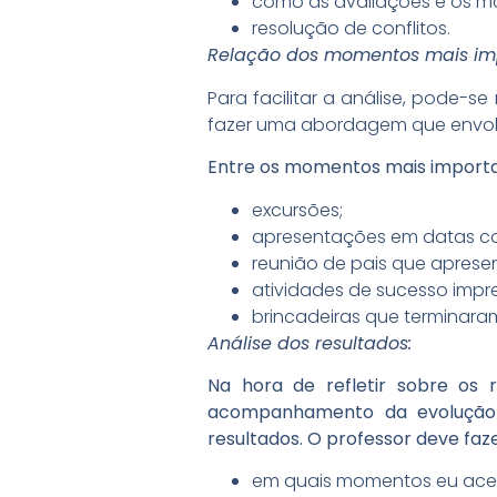
como as avaliações e os ma
resolução de conflitos.
Relação dos momentos mais imp
Para facilitar a análise, pode-s
fazer uma abordagem que envolv
Entre os momentos mais importa
excursões;
apresentações em datas c
reunião de pais que apres
atividades de sucesso impre
brincadeiras que terminar
Análise dos resultados:
Na hora de refletir sobre os 
acompanhamento da evolução d
resultados. O professor deve fa
em quais momentos eu acert