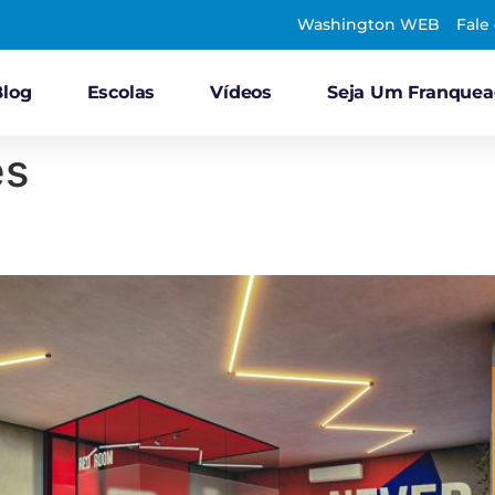
Washington WEB
Fale
Blog
Escolas
Vídeos
Seja Um Franque
es