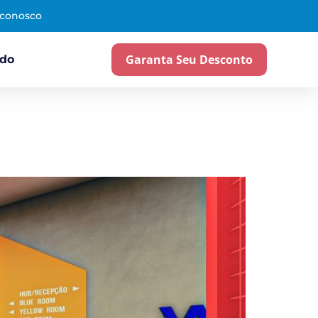
 conosco
Garanta Seu Desconto
ado