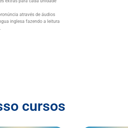
des extras para cada unidade
ronúncia através de áudios
ngua inglesa fazendo a leitura
.
sso cursos