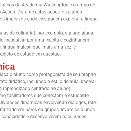
didáticos da Academia Washington é o grupo de
 Action. Durante estas ações, os alunos
cos imersivos onde eles podem explorar a língua
.
las de culinária), por exemplo, o aluno ajuda
io, pesquisar por uma receita e cozinhar em
a língua inglesa que, mais uma vez, é
objeto de estudo em questão.
nica
oca o aluno como protagonista de seu próprio
to didático, incluindo o estilo de aula, baseia-
ng (aprendizado centrado no aluno).
o facilitadores que conectam o estudante
ividades dinâmicas envolvendo diálogos, role-
endizado em pares ou grupos, levam os alunos
a capacidade e desenvolverem habilidades