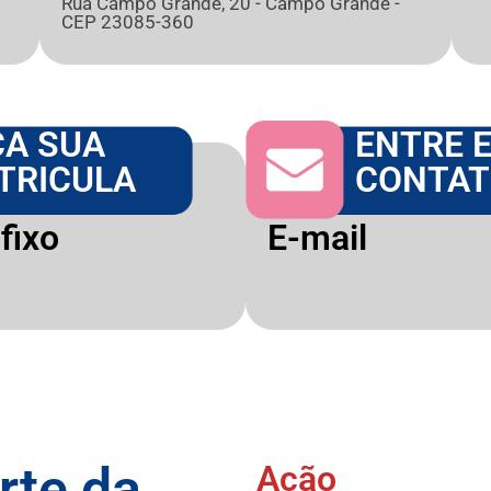
Rua Campo Grande, 20 - Campo Grande -
CEP 23085-360
ÇA SUA
ENTRE 
TRICULA
CONTA
fixo
E-mail
rte da
Ação