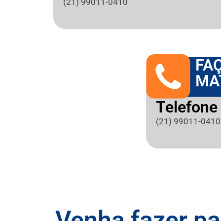
(21) 99011-0410
FA
MA
Telefone 
(21) 99011-0410
Venha fazer pa