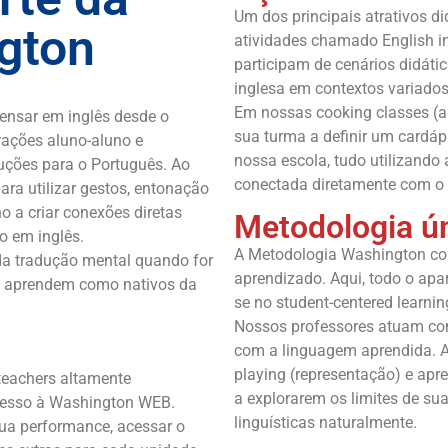
Um dos principais atrativos 
gton
atividades chamado English in
participam de cenários didáti
inglesa em contextos variados
Em nossas cooking classes (au
ensar em inglês desde o
sua turma a definir um cardáp
erações aluno-aluno e
nossa escola, tudo utilizando 
duções para o Português. Ao
conectada diretamente com o 
ara utilizar gestos, entonação
 a criar conexões diretas
Metodologia ú
o em inglês.
A Metodologia Washington col
 da tradução mental quando for
aprendizado. Aqui, todo o apara
os aprendem como nativos da
se no student-centered learni
Nossos professores atuam com
com a linguagem aprendida. At
playing (representação) e apr
 teachers altamente
a explorarem os limites de su
cesso à Washington WEB.
linguísticas naturalmente.
ua performance, acessar o