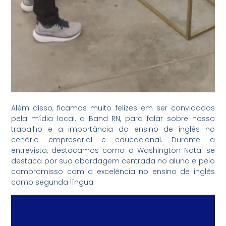
Além disso, ficamos muito felizes em ser convidados
pela mídia local, a Band RN, para falar sobre nosso
trabalho e a importância do ensino de inglês no
cenário empresarial e educacional. Durante a
entrevista, destacamos como a Washington Natal se
destaca por sua abordagem centrada no aluno e pelo
compromisso com a excelência no ensino de inglês
como segunda língua.
Tocador
de
vídeo