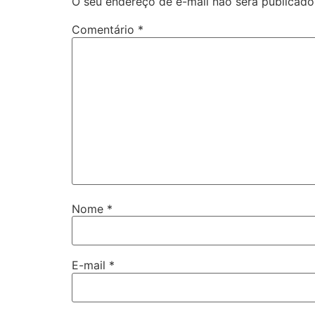
O seu endereço de e-mail não será publicado
Comentário
*
Nome
*
E-mail
*