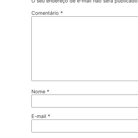
O seu endereço de e-mail não será publicado
Comentário
*
Nome
*
E-mail
*