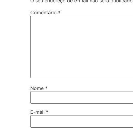
O seu endereço de e-mail não será publicado
Comentário
*
Nome
*
E-mail
*