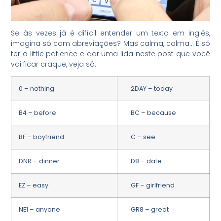
Se às vezes já é difícil entender um texto em inglês,
imagina só com abreviações? Mas calma, calma… É só
ter a little patience e dar uma lida neste post que você
vai ficar craque, veja só:
0 – nothing
2DAY – today
B4 – before
BC – because
BF – boyfriend
C – see
DNR – dinner
D8 – date
EZ – easy
GF – girlfriend
NE1 – anyone
GR8 – great