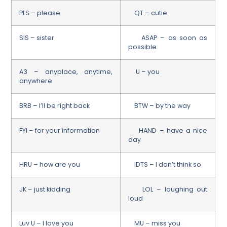
PLS – please
QT – cutie
SIS – sister
ASAP – as soon as
possible
A3 – anyplace, anytime,
U – you
anywhere
BRB – I’ll be right back
BTW – by the way
FYI – for your information
HAND – have a nice
day
HRU – how are you
IDTS – I don’t think so
JK – just kidding
LOL – laughing out
loud
Luv U – I love you
MU – miss you