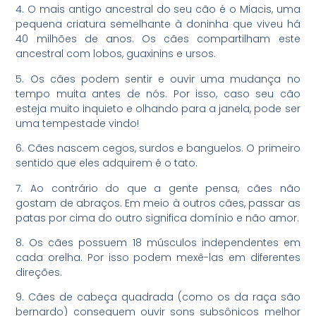
4. O mais antigo ancestral do seu cão é o Miacis, uma
pequena criatura semelhante à doninha que viveu há
40 milhões de anos. Os cães compartilham este
ancestral com lobos, guaxinins e ursos.
5. Os cães podem sentir e ouvir uma mudança no
tempo muita antes de nós. Por isso, caso seu cão
esteja muito inquieto e olhando para a janela, pode ser
uma tempestade vindo!
6. Cães nascem cegos, surdos e banguelos. O primeiro
sentido que eles adquirem é o tato.
7. Ao contrário do que a gente pensa, cães não
gostam de abraços. Em meio à outros cães, passar as
patas por cima do outro significa domínio e não amor.
8. Os cães possuem 18 músculos independentes em
cada orelha. Por isso podem mexê-las em diferentes
direções.
9. Cães de cabeça quadrada (como os da raça são
bernardo) conseguem ouvir sons subsônicos melhor