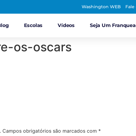
Washington WEB
Fale
Blog
Escolas
Vídeos
Seja Um Franque
re-os-oscars
.
Campos obrigatórios são marcados com
*