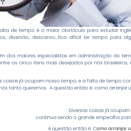
falta de tempo é o maior obstáculo para estudar ingl
igos, diversão, descanso…fica difícil ter tempo para 
m dos maiores especialistas em administração do tempo
tre os cinco itens mais desejados por nós brasileiros
as coisas já ocupam nosso tempo, e a falta de tempo c
 nós tanto queremos. A questão então é: como arranjar 
Diversas coisas já ocupam
continua sendo o grande empecilho para
A questão então é: C
omo arranjar u