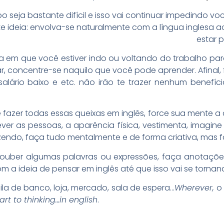
po seja bastante difícil e isso vai continuar impedindo vo
e ideia: envolva-se naturalmente com a língua inglesa a
estar 
a em que você estiver indo ou voltando do trabalho pa
 concentre-se naquilo que você pode aprender. Afinal, f
alário baixo e etc. não irão te trazer nenhum benefício
 fazer todas essas queixas em inglês, force sua mente a
er as pessoas, a aparência física, vestimenta, imagine
zendo, faça tudo mentalmente e de forma criativa, mas 
ouber algumas palavras ou expressões, faça anotações
 a ideia de pensar em inglês até que isso vai se tornan
ila de banco, loja, mercado, sala de espera…
Wherever,
o
art to thinking…in english
.