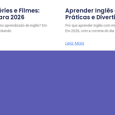
ies e Filmes:
Aprender Inglês
para 2026
Práticas e Diver
s no aprendizado de inglês? Em
Por que aprender inglês com m
oluindo
Em 2026, com a correria do dia
Leia Mais