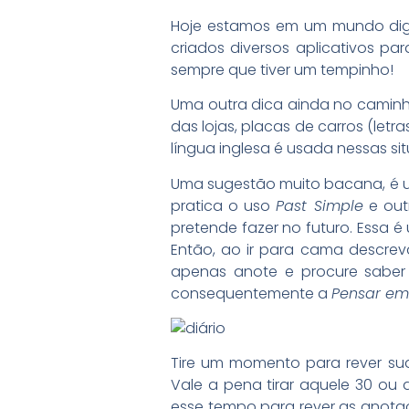
Hoje estamos em um mundo digit
criados diversos aplicativos p
sempre que tiver um tempinho!
Uma outra dica ainda no caminho
das lojas, placas de carros (le
língua inglesa é usada nessas si
Uma sugestão muito bacana, é uti
pratica o uso
Past Simple
e out
pretende fazer no futuro. Essa é
Então, ao ir para cama descrev
apenas anote e procure saber 
consequentemente a
Pensar em
Tire um momento para rever su
Vale a pena tirar aquele 30 ou 
esse tempo para rever as anotaç