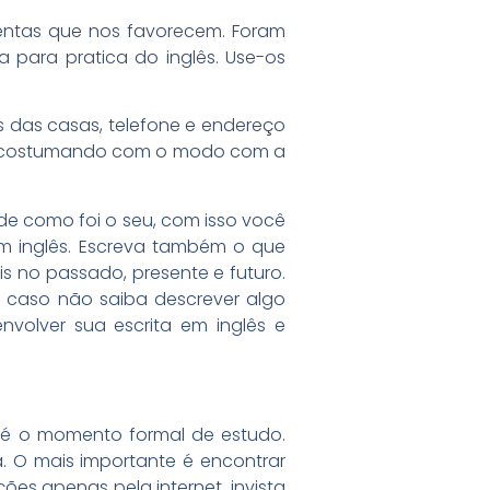
mentas que nos favorecem. Foram
 para pratica do inglês. Use-os
s das casas, telefone e endereço
 se acostumando com o modo com a
 de como foi o seu, com isso você
m inglês. Escreva também o que
is no passado, presente e futuro.
e caso não saiba descrever algo
volver sua escrita em inglês e
 é o momento formal de estudo.
a. O mais importante é encontrar
es apenas pela internet, invista