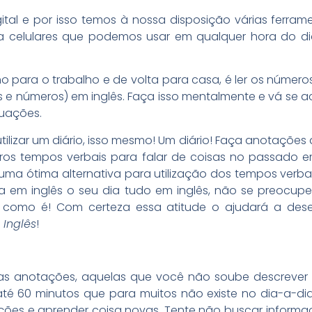
al e por isso temos à nossa disposição várias ferra
ara celulares que podemos usar em qualquer hora do dia
 para o trabalho e de volta para casa, é ler os número
tras e números) em inglês. Faça isso mentalmente e vá
tuações.
lizar um diário, isso mesmo! Um diário! Faça anotações
ros tempos verbais para falar de coisas no passado e
 uma ótima alternativa para utilização dos tempos verba
a em inglês o seu dia tudo em inglês, não se preocup
como é! Com certeza essa atitude o ajudará a desen
 Inglês
!
as anotações, aquelas que você não soube descrever
até 60 minutos que para muitos não existe no dia-a-di
ões e aprender coisa novas. Tente não buscar informaçõ