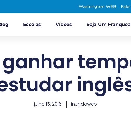
Washington WEB
Fale
Blog
Escolas
Vídeos
Seja Um Franque
ganhar temp
estudar inglê
julho 15, 2016
inundaweb