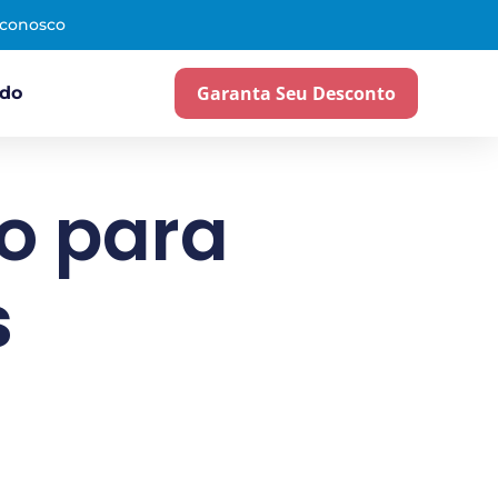
 conosco
Garanta Seu Desconto
ado
o para
s