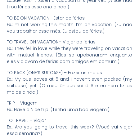
Ex.:Sue hasn’t taken a vacation this year yet. (A Sue não
tirou férias esse ano ainda.)
TO BE ON VACATION– Estar de férias
Ex.:I’m not working this month. I’m on vacation. (Eu não
vou trabalhar esse mês. Eu estou de férias.)
TO TRAVEL ON VACATION– Viajar de férias
Ex.: They fell in love while they were traveling on vacation
with mutual friends. (Eles se apaixonaram enquanto
eles viajavam de férias com amigos em comum.)
TO PACK (ONE’S SUITCASE) – Fazer as malas
Ex.: My bus leaves at 6 and I haven’t even packed (my
suitcase) yet! (O meu ônibus sai à 6 e eu nem fiz as
malas ainda!)
TRIP – Viagem
Ex.: Have a Nice trip! (Tenha uma boa viagem!)
TO TRAVEL – Viajar
Ex.: Are you going to travel this week? (Você vai viajar
essa semana?)