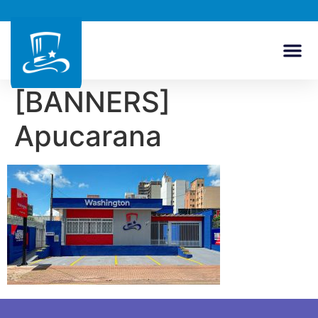
[BANNERS]
Apucarana