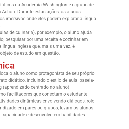
didáticos da Academia Washington é o grupo de
 Action. Durante estas ações, os alunos
cos imersivos onde eles podem explorar a língua
.
las de culinária), por exemplo, o aluno ajuda
io, pesquisar por uma receita e cozinhar em
a língua inglesa que, mais uma vez, é
objeto de estudo em questão.
nica
oca o aluno como protagonista de seu próprio
to didático, incluindo o estilo de aula, baseia-
ng (aprendizado centrado no aluno).
o facilitadores que conectam o estudante
ividades dinâmicas envolvendo diálogos, role-
endizado em pares ou grupos, levam os alunos
a capacidade e desenvolverem habilidades