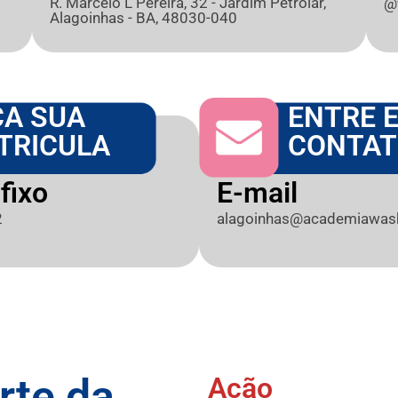
R. Marcelo L Pereira, 32 - Jardim Petrolar,
@
Alagoinhas - BA, 48030-040
ÇA SUA
ENTRE 
TRICULA
CONTA
fixo
E-mail
2
alagoinhas@academiawash
rte da
Ação