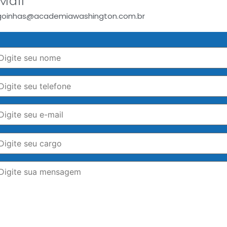
Mail
goinhas@academiawashington.com.br