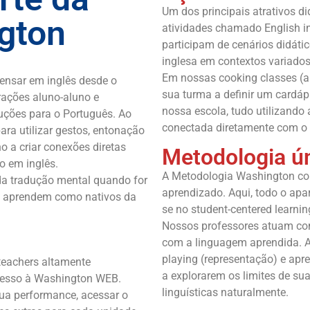
Um dos principais atrativos 
gton
atividades chamado English in
participam de cenários didáti
inglesa em contextos variados
Em nossas cooking classes (au
ensar em inglês desde o
sua turma a definir um cardáp
erações aluno-aluno e
nossa escola, tudo utilizando 
duções para o Português. Ao
conectada diretamente com o 
ara utilizar gestos, entonação
 a criar conexões diretas
Metodologia ú
o em inglês.
A Metodologia Washington col
 da tradução mental quando for
aprendizado. Aqui, todo o apara
os aprendem como nativos da
se no student-centered learni
Nossos professores atuam com
com a linguagem aprendida. At
playing (representação) e apr
 teachers altamente
a explorarem os limites de su
cesso à Washington WEB.
linguísticas naturalmente.
ua performance, acessar o