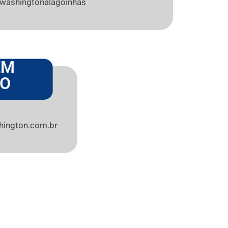
washingtonalagoinhas
EM
TO
ington.com.br