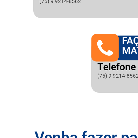
(75) 9 9214-8562
FA
MA
Telefone 
(75) 9 9214-856
Venha fazer pa