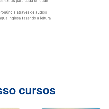
des extras para cada unidade
ronúncia através de áudios
ngua inglesa fazendo a leitura
.
sso cursos