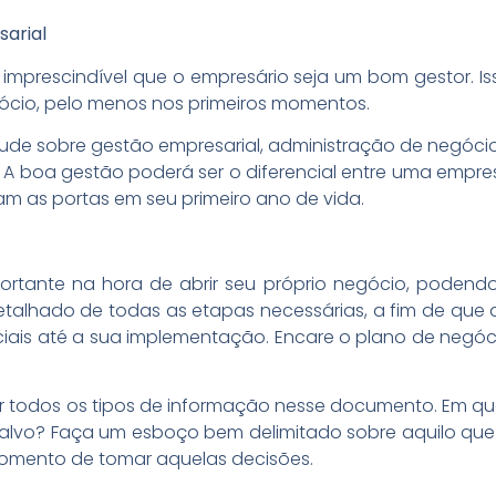
arial
é imprescindível que o empresário seja um bom gestor. I
gócio, pelo menos nos primeiros momentos.
tude sobre gestão empresarial, administração de negóci
s. A boa gestão poderá ser o diferencial entre uma empr
m as portas em seu primeiro ano de vida.
ortante na hora de abrir seu próprio negócio, podendo 
alhado de todas as etapas necessárias, a fim de que
ciais até a sua implementação. Encare o plano de neg
 todos os tipos de informação nesse documento. Em qua
alvo? Faça um esboço bem delimitado sobre aquilo que al
mento de tomar aquelas decisões.