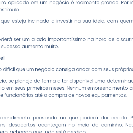
ro aplicado em um negócio é realmente grande. Por isso
stímulo.
e esteja inclinada a investir na sua ideia, com quem
erá ser um aliado importantíssimo na hora de discutir
er sucesso aumenta muito.
el
 difícil que um negócio consiga andar com seus próprios
ócio, se planeje de forma a ter disponível uma determin
cio em seus primeiros meses. Nenhum empreendimento cre
e funcionários até a compra de novos equipamentos.
preendimento pensando no que poderá dar errado. 
guns desacertos aconteçam no meio do caminho. Nes
ero, achando que tudo está perdido.