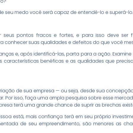
io?
de seu medo você será capaz de entendê-lo e superá-lo
 seus pontos fracos e fortes, e para isso deve ser
a conhecer suas qualidades e defeitos do que você m
nças e, após identificá-las, parta para a ação. Examine 
s características benéficas e as qualidades que precis
criação de sua empresa — ou seja, desde sua concepção
. Por isso, faça uma ampla pesquisa sobre esse mercado
esa terá uma grande chance de suprir as brechas exist
oa está, mais confiança terá em seu próprio investimen
ntada de seu empreendimento, são menores as chan