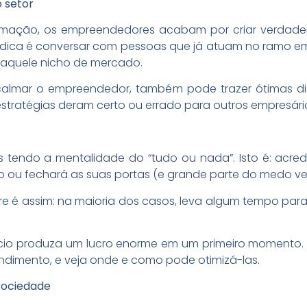
 setor
formação, os empreendedores acabam por criar verdad
dica é conversar com pessoas que já atuam no ramo em 
 daquele nicho de mercado.
 acalmar o empreendedor, também pode trazer ótimas 
estratégias deram certo ou errado para outros empresári
 tendo a mentalidade do “tudo ou nada”. Isto é: acre
cro ou fechará as suas portas (e grande parte do medo v
e é assim: na maioria dos casos, leva algum tempo para
cio produza um lucro enorme em um primeiro momento. O
dimento, e veja onde e como pode otimizá-las.
sociedade