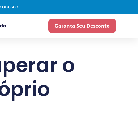
 conosco
Garanta Seu Desconto
ado
perar o
óprio