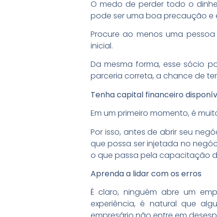
O medo de perder todo o dinhei
pode ser uma boa precaução e e
Procure ao menos uma pessoa qu
inicial.
Da mesma forma, esse sócio pod
parceria correta, a chance de t
Tenha capital financeiro disponív
Em um primeiro momento, é muito
Por isso, antes de abrir seu neg
que possa ser injetada no negó
o que passa pela capacitação d
Aprenda a lidar com os erros
É claro, ninguém abre um em
experiência, é natural que al
empresário não entre em desesp