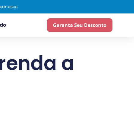
 conosco
Garanta Seu Desconto
ado
prenda a
!