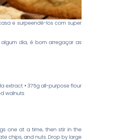
 casa e surpeendê-los com super
 algum dia, é bom arregaçar as
a extract • 375g all-purpose flour
ed walnuts
s one at a time, then stir in the
late chips, and nuts. Drop by large