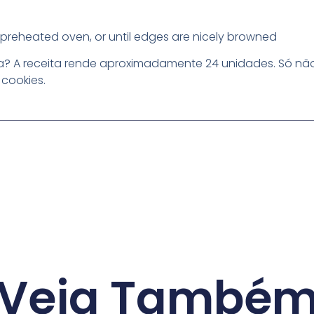
e preheated oven, or until edges are nicely browned
ia? A receita rende aproximadamente 24 unidades. Só não
cookies.
Veja També