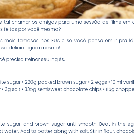
Que tal chamar os amigos para uma sessão de filme em
s feitas por você mesmo?
s mais famosas nos EUA e se você pensa em ir pra lá
ssa delícia agora mesmo!
ê precisa treinar seu inglês.
ite sugar • 220g packed brown sugar • 2 eggs • 10 ml vanill
r • 3g salt • 335g semisweet chocolate chips • 115g chopp
te sugar, and brown sugar until smooth. Beat in the egg
ot water. Add to batter along with salt. Stir in flour, choco