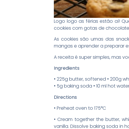
Logo logo as férias estão aí! 
cookies com gotas de chocolate
As cookies são umas das snack
mangas e aprender a preparar e
A receita é super simples, mas voc
Ingredients
• 225g butter, softened • 200g wh
• 5g baking soda • 10 ml hot wate
Directions
• Preheat oven to 175°C
• Cream together the butter, whi
vanilla. Dissolve baking soda in h