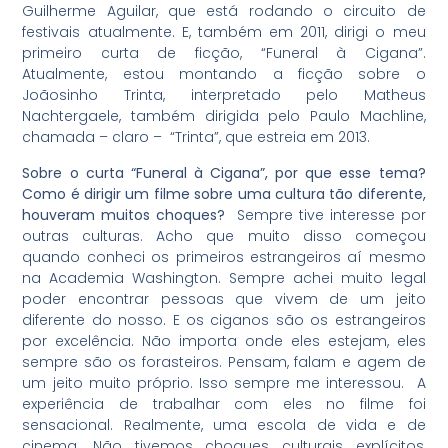
Guilherme Aguilar, que está rodando o circuito de
festivais atualmente. E, também em 2011, dirigi o meu
primeiro curta de ficção, “Funeral à Cigana”.
Atualmente, estou montando a ficção sobre o
Joãosinho Trinta, interpretado pelo Matheus
Nachtergaele, também dirigida pelo Paulo Machline,
chamada – claro – “Trinta”, que estreia em 2013.
Sobre o curta “Funeral à Cigana”, por que esse tema?
Como é dirigir um filme sobre uma cultura tão diferente,
houveram muitos choques?
Sempre tive interesse por
outras culturas. Acho que muito disso começou
quando conheci os primeiros estrangeiros aí mesmo
na Academia Washington. Sempre achei muito legal
poder encontrar pessoas que vivem de um jeito
diferente do nosso. E os ciganos são os estrangeiros
por excelência. Não importa onde eles estejam, eles
sempre são os forasteiros. Pensam, falam e agem de
um jeito muito próprio. Isso sempre me interessou. A
experiência de trabalhar com eles no filme foi
sensacional. Realmente, uma escola de vida e de
cinema. Não tivemos choques culturais explícitos,