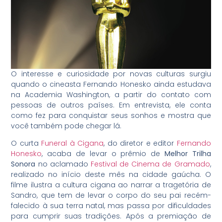
O interesse e curiosidade por novas culturas surgiu
quando o cineasta Fernando Honesko ainda estudava
na Academia Washington, a partir do contato com
pessoas de outros países. Em entrevista, ele conta
como fez para conquistar seus sonhos e mostra que
você também pode chegar lá.
O curta
Funeral à Cigana
, do diretor e editor
Fernando
Honesko
, acaba de levar o prêmio de
Melhor Trilha
Sonora
no aclamado
Festival de Cinema de Gramado
,
realizado no início deste mês na cidade gaúcha. O
filme ilustra a cultura cigana ao narrar a tragetória de
Sandro, que tem de levar o corpo do seu pai recém-
falecido à sua terra natal, mas passa por dificuldades
para cumprir suas tradições. Após a premiação de