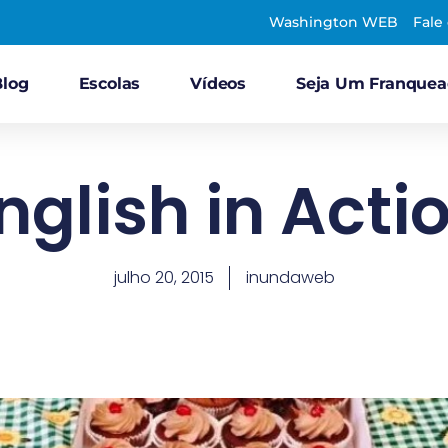
Washington WEB
Fale
Blog
Escolas
Vídeos
Seja Um Franque
nglish in Acti
julho 20, 2015
inundaweb