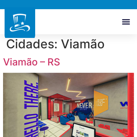
Cidades:
Viamão
Viamão – RS