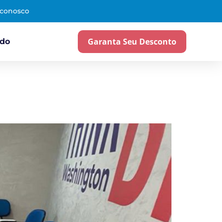
 conosco
Garanta Seu Desconto
ado