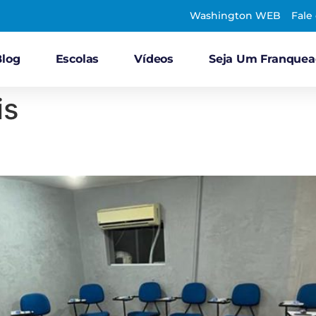
Washington WEB
Fale
Blog
Escolas
Vídeos
Seja Um Franque
is